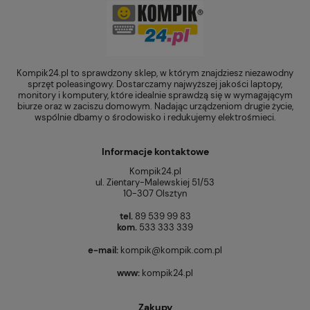
Kompik24.pl to sprawdzony sklep, w którym znajdziesz niezawodny
sprzęt poleasingowy. Dostarczamy najwyższej jakości laptopy,
monitory i komputery, które idealnie sprawdzą się w wymagającym
biurze oraz w zaciszu domowym. Nadając urządzeniom drugie życie,
wspólnie dbamy o środowisko i redukujemy elektrośmieci.
Informacje kontaktowe
Kompik24.pl
ul. Zientary-Malewskiej 51/53
10-307 Olsztyn
tel.
89 539 99 83
kom.
533 333 339
e-mail:
kompik@kompik.com.pl
www:
kompik24.pl
Zakupy