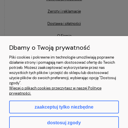
Zwroty i reklamacje
Dostawa i płatności
O Firmie
Dbamy o Twoją prywatność
Blog
Pliki cookies i pokrewne im technologie umożliwiają poprawne
działanie strony i pomagają nam dostosować ofertę do Twoich
Ostatnio na blogu
potrzeb. Możesz zaakceptować wykorzystanie przez nas
wszystkich tych plików i przejść do sklepu lub dostosować
użycie plików do swoich preferencji, wybierając opcję "Dostosuj
Co to znaczy, że laptop jest poleasingowy i czym różni się od
zgody".
używanego?
Więcej o plikach cookies przeczytasz w naszej Polityce
prywatności.
Jaki laptop poleasingowy do 2000 zł wybrać?
zaakceptuj tylko niezbędne
Najczęstsze mity o laptopach poleasingowych (i jak jest naprawdę)
dostosuj zgody