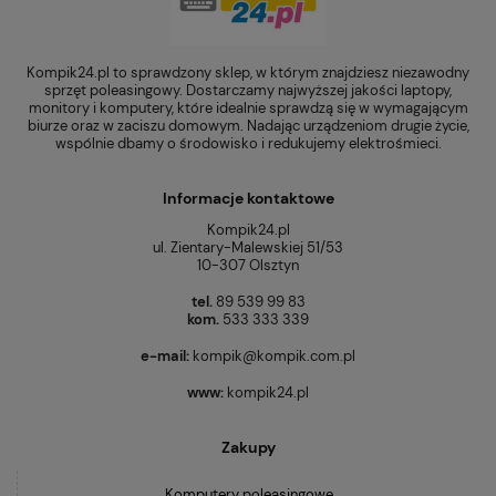
Kompik24.pl to sprawdzony sklep, w którym znajdziesz niezawodny
sprzęt poleasingowy. Dostarczamy najwyższej jakości laptopy,
monitory i komputery, które idealnie sprawdzą się w wymagającym
biurze oraz w zaciszu domowym. Nadając urządzeniom drugie życie,
wspólnie dbamy o środowisko i redukujemy elektrośmieci.
Informacje kontaktowe
Kompik24.pl
ul. Zientary-Malewskiej 51/53
10-307 Olsztyn
tel.
89 539 99 83
kom.
533 333 339
e-mail:
kompik@kompik.com.pl
www:
kompik24.pl
Zakupy
Komputery poleasingowe