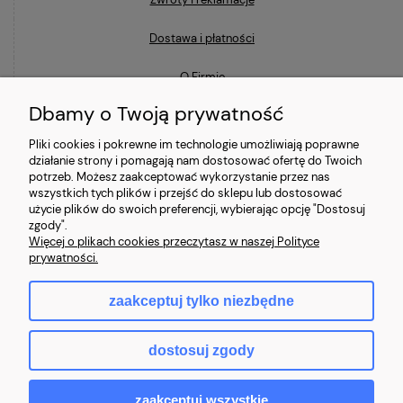
Dostawa i płatności
O Firmie
Dbamy o Twoją prywatność
Blog
Pliki cookies i pokrewne im technologie umożliwiają poprawne
działanie strony i pomagają nam dostosować ofertę do Twoich
Ostatnio na blogu
potrzeb. Możesz zaakceptować wykorzystanie przez nas
wszystkich tych plików i przejść do sklepu lub dostosować
użycie plików do swoich preferencji, wybierając opcję "Dostosuj
Co to znaczy, że laptop jest poleasingowy i czym różni się od
zgody".
używanego?
Więcej o plikach cookies przeczytasz w naszej Polityce
prywatności.
Jaki laptop poleasingowy do 2000 zł wybrać?
zaakceptuj tylko niezbędne
Najczęstsze mity o laptopach poleasingowych (i jak jest naprawdę)
dostosuj zgody
zaakceptuj wszystkie