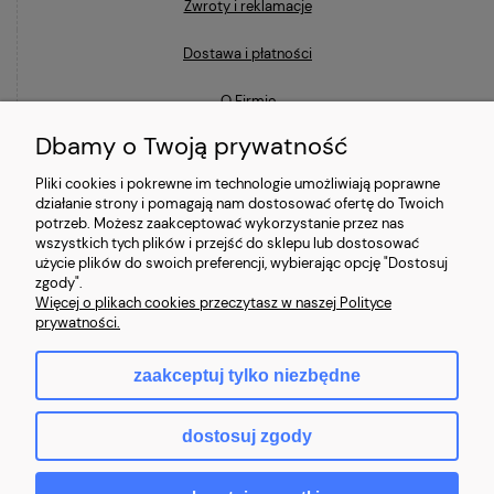
Zwroty i reklamacje
Dostawa i płatności
O Firmie
Dbamy o Twoją prywatność
Blog
Pliki cookies i pokrewne im technologie umożliwiają poprawne
działanie strony i pomagają nam dostosować ofertę do Twoich
Ostatnio na blogu
potrzeb. Możesz zaakceptować wykorzystanie przez nas
wszystkich tych plików i przejść do sklepu lub dostosować
użycie plików do swoich preferencji, wybierając opcję "Dostosuj
Co to znaczy, że laptop jest poleasingowy i czym różni się od
zgody".
używanego?
Więcej o plikach cookies przeczytasz w naszej Polityce
prywatności.
Jaki laptop poleasingowy do 2000 zł wybrać?
zaakceptuj tylko niezbędne
Najczęstsze mity o laptopach poleasingowych (i jak jest naprawdę)
dostosuj zgody