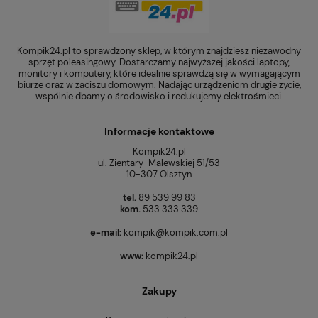
Kompik24.pl to sprawdzony sklep, w którym znajdziesz niezawodny
sprzęt poleasingowy. Dostarczamy najwyższej jakości laptopy,
monitory i komputery, które idealnie sprawdzą się w wymagającym
biurze oraz w zaciszu domowym. Nadając urządzeniom drugie życie,
wspólnie dbamy o środowisko i redukujemy elektrośmieci.
Informacje kontaktowe
Kompik24.pl
ul. Zientary-Malewskiej 51/53
10-307 Olsztyn
tel.
89 539 99 83
kom.
533 333 339
e-mail:
kompik@kompik.com.pl
www:
kompik24.pl
Zakupy