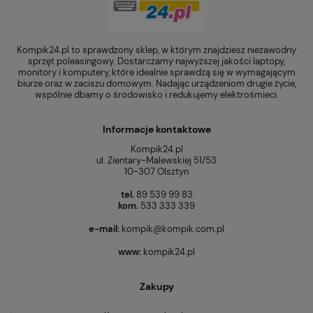
Kompik24.pl to sprawdzony sklep, w którym znajdziesz niezawodny
sprzęt poleasingowy. Dostarczamy najwyższej jakości laptopy,
monitory i komputery, które idealnie sprawdzą się w wymagającym
biurze oraz w zaciszu domowym. Nadając urządzeniom drugie życie,
wspólnie dbamy o środowisko i redukujemy elektrośmieci.
Informacje kontaktowe
Kompik24.pl
ul. Zientary-Malewskiej 51/53
10-307 Olsztyn
tel.
89 539 99 83
kom.
533 333 339
e-mail:
kompik@kompik.com.pl
www:
kompik24.pl
Zakupy