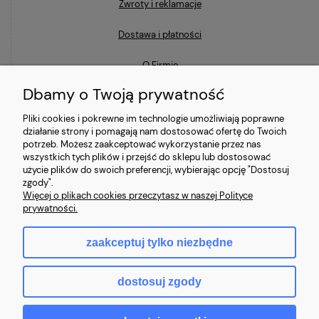
Zwroty i reklamacje
Dostawa i płatności
O Firmie
Dbamy o Twoją prywatność
Blog
Pliki cookies i pokrewne im technologie umożliwiają poprawne
działanie strony i pomagają nam dostosować ofertę do Twoich
Ostatnio na blogu
potrzeb. Możesz zaakceptować wykorzystanie przez nas
wszystkich tych plików i przejść do sklepu lub dostosować
użycie plików do swoich preferencji, wybierając opcję "Dostosuj
Co to znaczy, że laptop jest poleasingowy i czym różni się od
zgody".
używanego?
Więcej o plikach cookies przeczytasz w naszej Polityce
prywatności.
Jaki laptop poleasingowy do 2000 zł wybrać?
zaakceptuj tylko niezbędne
Najczęstsze mity o laptopach poleasingowych (i jak jest naprawdę)
dostosuj zgody