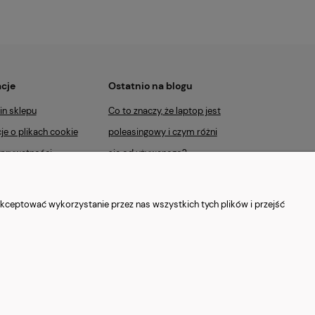
cje
Ostatnio na blogu
in sklepu
Co to znaczy, że laptop jest
je o plikach cookie
poleasingowy i czym różni
 prywatności
się od używanego?
 reklamacje
Jaki laptop poleasingowy
i płatności
do 2000 zł wybrać?
kceptować wykorzystanie przez nas wszystkich tych plików i przejść
Najczęstsze mity o
laptopach poleasingowych
(i jak jest naprawdę)