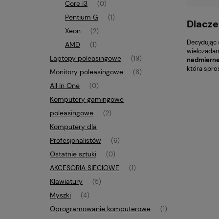
Core i3
(0)
Pentium G
(1)
Dlacze
Xeon
(2)
Decydując 
AMD
(1)
wielozadan
Laptopy poleasingowe
(19)
nadmierne
która spro
Monitory poleasingowe
(6)
All in One
(0)
Komputery gamingowe
poleasingowe
(2)
Komputery dla
Profesjonalistów
(6)
Ostatnie sztuki
(0)
AKCESORIA SIECIOWE
(1)
Klawiatury
(5)
Myszki
(4)
Oprogramowanie komputerowe
(1)