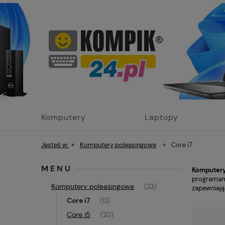
Komputery
Laptopy
poleasingowe
poleasingowe
Jesteś w:
»
Komputery poleasingowe
»
Core i7
MENU
Komputery 
programami
Komputery poleasingowe
(23)
zapewniają 
Core i7
(0)
Core i5
(20)