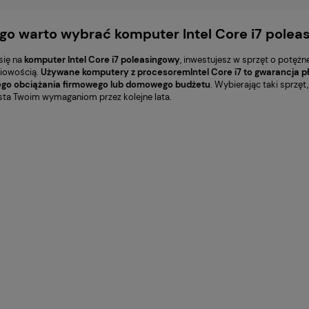
go warto wybrać komputer Intel Core i7 polea
się na
komputer Intel Core i7 poleasingowy
, inwestujesz w sprzęt o potężn
iowością.
Używane komputery z procesoremIntel Core i7 to gwarancja 
go obciążania firmowego lub domowego budżetu
. Wybierając taki sprzę
sta Twoim wymaganiom przez kolejne lata.