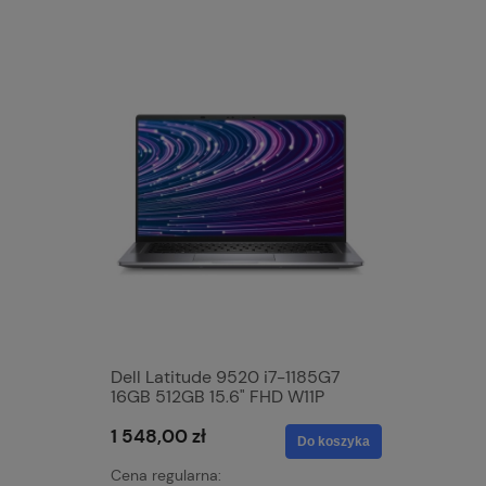
Dell Latitude 9520 i7-1185G7
Dell Lat
16GB 512GB 15,6" FHD W11P
16GB 51
Win 11P
1 548,00 zł
2 048,0
Do koszyka
Cena regularna:
Cena regu