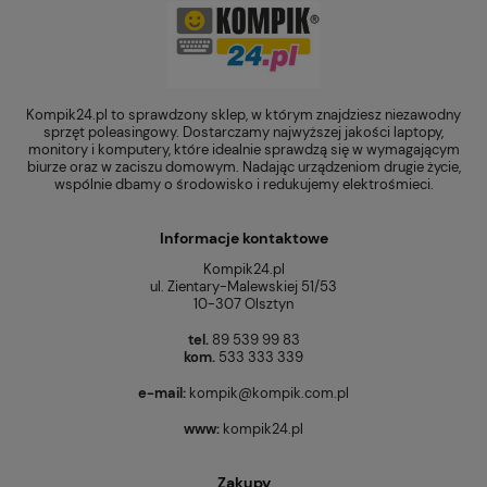
Kompik24.pl to sprawdzony sklep, w którym znajdziesz niezawodny
sprzęt poleasingowy. Dostarczamy najwyższej jakości laptopy,
monitory i komputery, które idealnie sprawdzą się w wymagającym
biurze oraz w zaciszu domowym. Nadając urządzeniom drugie życie,
wspólnie dbamy o środowisko i redukujemy elektrośmieci.
Informacje kontaktowe
Kompik24.pl
ul. Zientary-Malewskiej 51/53
10-307 Olsztyn
tel.
89 539 99 83
kom.
533 333 339
e-mail:
kompik@kompik.com.pl
www:
kompik24.pl
Zakupy