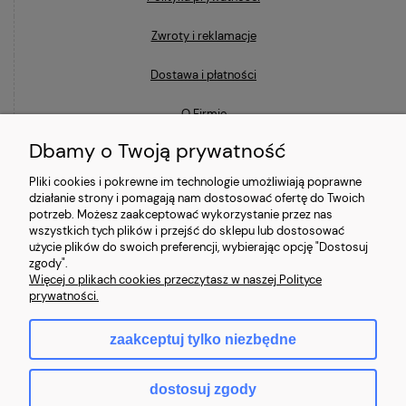
Zwroty i reklamacje
Dostawa i płatności
O Firmie
Dbamy o Twoją prywatność
Blog
Pliki cookies i pokrewne im technologie umożliwiają poprawne
działanie strony i pomagają nam dostosować ofertę do Twoich
Ostatnio na blogu
potrzeb. Możesz zaakceptować wykorzystanie przez nas
wszystkich tych plików i przejść do sklepu lub dostosować
użycie plików do swoich preferencji, wybierając opcję "Dostosuj
Co to znaczy, że laptop jest poleasingowy i czym różni się od
zgody".
używanego?
Więcej o plikach cookies przeczytasz w naszej Polityce
prywatności.
Jaki laptop poleasingowy do 2000 zł wybrać?
zaakceptuj tylko niezbędne
Najczęstsze mity o laptopach poleasingowych (i jak jest naprawdę)
dostosuj zgody