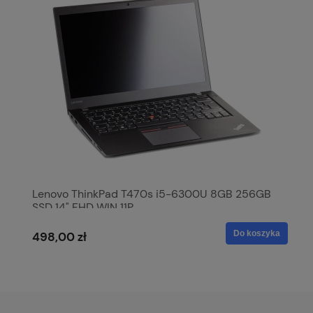
Lenovo ThinkPad T470s i5-6300U 8GB 256GB
SSD 14" FHD WIN 11P
Do koszyka
498,00 zł