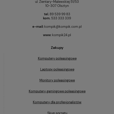
ul. Zientary-Malewskiej 51/53
10-307 Olsztyn
tel.
89 539 99 83
kom.
533 333 339
e-mail:
kompik@kompik.com.pl
www:
kompik24.pl
Zakupy
Komputery poleasingowe
Laptopy poleasingowe
Monitory poleasingowe
Komputery gamingowe poleasingowe
Komputery dla profesjonalistów
Skup sprzętu