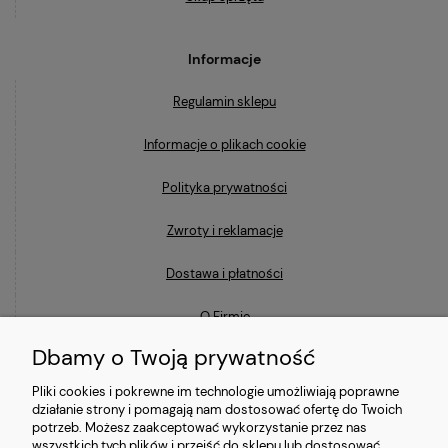
Informacje
Regulamin sklepu
Informacje o plikach cookie
Polityka prywatności
Zwroty i reklamacje
Dostawa i płatności
O Firmie
Dbamy o Twoją prywatność
Blog
Pliki cookies i pokrewne im technologie umożliwiają poprawne
działanie strony i pomagają nam dostosować ofertę do Twoich
Ostatnio na blogu
potrzeb. Możesz zaakceptować wykorzystanie przez nas
wszystkich tych plików i przejść do sklepu lub dostosować