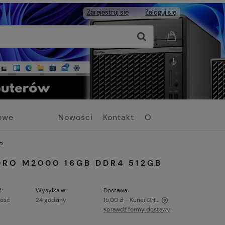
Zarejestruj się
Zaloguj się
owe
Nowości
Kontakt
O
Firmie
P
DRO M2000 16GB DDR4 512GB
:
Wysyłka w:
Dostawa:
lość
24 godziny
15,00 zł
- Kurier DHL
sprawdź formy dostawy
Cena nie zawiera ewentualnych kosztów