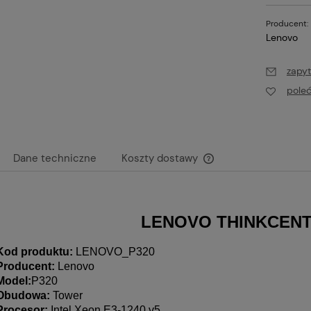
Producent:
Lenovo
zapyt
pole
Dane techniczne
Koszty dostawy
Cena nie zawiera ewen
płatności
LENOVO THINKCENT
Kod produktu:
LENOVO_P320
Producent:
Lenovo
Model:
P320
Obudowa:
Tower
Procesor:
Intel Xeon E3-1240 v5