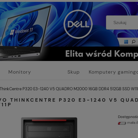
Monitory
Skup
Komputery gaming
poleasingowe
IT
poleasingowe
 ThinkCentre P320 E3-1240 V5 QUADRO M2000 16GB DDR4 512GB SSD W11
VO THINKCENTRE P320 E3-1240 V5 QUA
11P
Dostępność
mała i