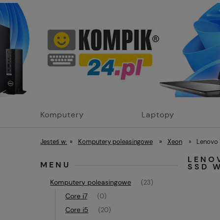
Komputery
Laptopy
poleasingowe
poleasingowe
Jesteś w:
»
Komputery poleasingowe
»
Xeon
»
Lenovo
LENO
MENU
SSD W
Komputery poleasingowe
(23)
Core i7
(0)
Core i5
(20)