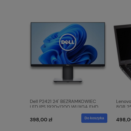
Dell P2421 24' BEZRAMKOWIEC
Lenovo
LED IPS 1920x1200 WUXGA FHD
8GB 25
PIVOT
Do koszyka
398,00 zł
498,0