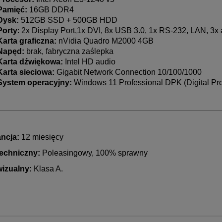
Pamięć:
16GB DDR4
Dysk:
512GB SSD + 500GB HDD
Porty
: 2x Display Port,1x DVI, 8x USB 3.0, 1x RS-232, LAN, 3x
Karta graficzna:
nVidia Quadro M2000 4GB
Napęd:
brak, fabryczna zaślepka
Karta dźwiękowa:
Intel HD audio
Karta sieciowa:
Gigabit Network Connection 10/100/1000
System operacyjny:
Windows 11 Professional DPK (Digital Pro
ncja:
12 miesięcy
techniczny:
Poleasingowy, 100% sprawny
wizualny:
Klasa A.