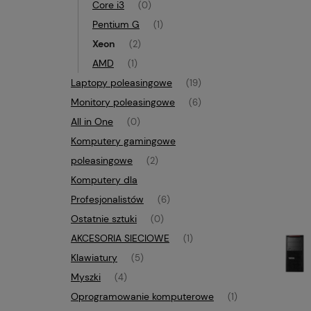
Core i3
(0)
Pentium G
(1)
Xeon
(2)
AMD
(1)
Laptopy poleasingowe
(19)
Monitory poleasingowe
(6)
All in One
(0)
Komputery gamingowe
poleasingowe
(2)
Komputery dla
Profesjonalistów
(6)
Ostatnie sztuki
(0)
AKCESORIA SIECIOWE
(1)
Klawiatury
(5)
Myszki
(4)
Oprogramowanie komputerowe
(1)