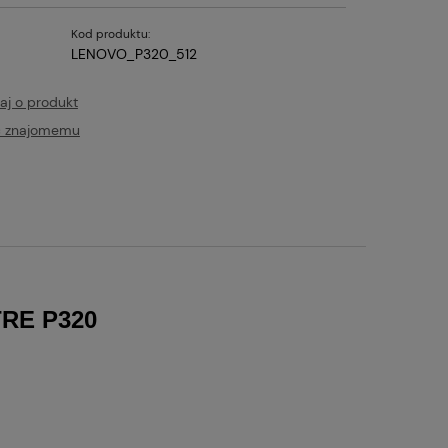
Kod produktu:
LENOVO_P320_512
aj o produkt
ć znajomemu
tualnych kosztów
RE P320