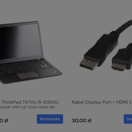
 ThinkPad T470s i5-6300U
Kabel Display Port > HDMI 1
6GB SSD 14" FHD WIN 11P
Do koszyka
Do
0 zł
30,00 zł