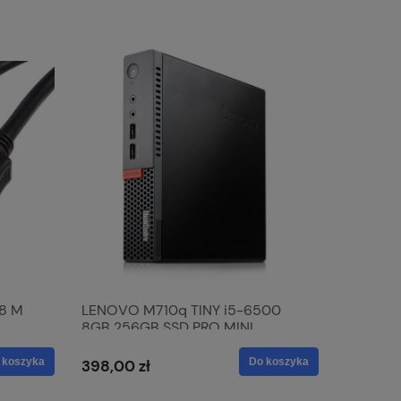
,8 M
LENOVO M710q TINY i5-6500
Stylowy 
8GB 256GB SSD PRO MINI
Bezramk
 koszyka
Do koszyka
398,00 zł
568,00 