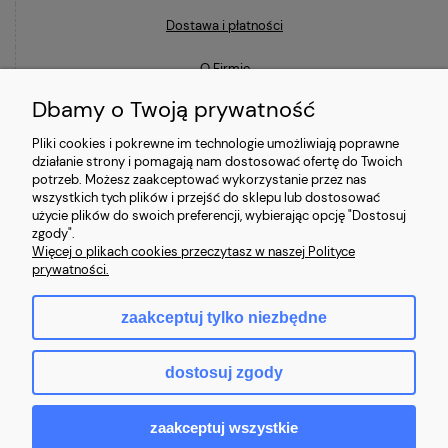
Dostawa i płatności
O Firmie
Dbamy o Twoją prywatność
Blog
Pliki cookies i pokrewne im technologie umożliwiają poprawne
działanie strony i pomagają nam dostosować ofertę do Twoich
Ostatnio na blogu
potrzeb. Możesz zaakceptować wykorzystanie przez nas
wszystkich tych plików i przejść do sklepu lub dostosować
użycie plików do swoich preferencji, wybierając opcję "Dostosuj
Co to znaczy, że laptop jest poleasingowy i czym różni się od
zgody".
używanego?
Więcej o plikach cookies przeczytasz w naszej Polityce
prywatności.
Jaki laptop poleasingowy do 2000 zł wybrać?
zaakceptuj tylko niezbędne
Najczęstsze mity o laptopach poleasingowych (i jak jest naprawdę)
dostosuj zgody
zaakceptuj wszystkie
© 2026 - Kompik24 - Sprzęt komputerowy poleasingowy.