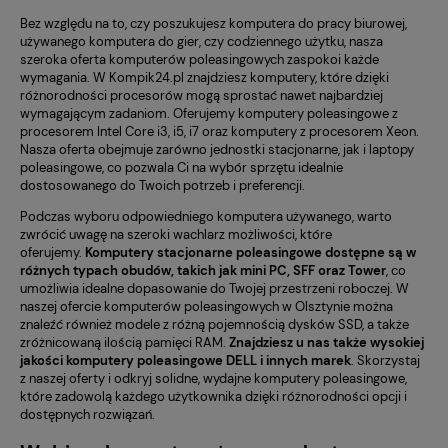
Bez względu na to, czy poszukujesz komputera do pracy biurowej,
używanego komputera do gier
, czy codziennego użytku, nasza
szeroka oferta komputerów poleasingowych zaspokoi każde
wymagania. W Kompik24.pl znajdziesz komputery, które dzięki
różnorodności procesorów mogą sprostać nawet najbardziej
wymagającym zadaniom. Oferujemy
komputery poleasingowe z
procesorem Intel Core i3
, i5, i7 oraz
komputery z procesorem Xeon
.
Nasza oferta obejmuje zarówno jednostki stacjonarne, jak i
laptopy
poleasingowe
, co pozwala Ci na wybór sprzętu idealnie
dostosowanego do Twoich potrzeb i preferencji.
Podczas wyboru odpowiedniego komputera używanego, warto
zwrócić uwagę na szeroki wachlarz możliwości, które
oferujemy.
Komputery stacjonarne poleasingowe dostępne są w
różnych typach obudów, takich jak mini PC, SFF oraz Tower
, co
umożliwia idealne dopasowanie do Twojej przestrzeni roboczej. W
naszej ofercie komputerów poleasingowych w Olsztynie można
znaleźć również modele z różną pojemnością dysków SSD, a także
zróżnicowaną ilością pamięci RAM.
Znajdziesz u nas także wysokiej
jakości komputery poleasingowe DELL i innych marek
. Skorzystaj
z naszej oferty i odkryj solidne, wydajne komputery poleasingowe,
które zadowolą każdego użytkownika dzięki różnorodności opcji i
dostępnych rozwiązań.