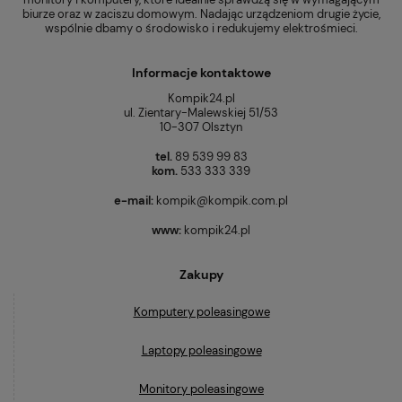
biurze oraz w zaciszu domowym. Nadając urządzeniom drugie życie,
wspólnie dbamy o środowisko i redukujemy elektrośmieci.
Informacje kontaktowe
Kompik24.pl
ul. Zientary-Malewskiej 51/53
10-307 Olsztyn
tel.
89 539 99 83
kom.
533 333 339
e-mail:
kompik@kompik.com.pl
www:
kompik24.pl
Zakupy
Komputery poleasingowe
Laptopy poleasingowe
Monitory poleasingowe