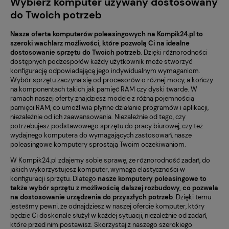
Wybierz komputer używany dostosowany
do Twoich potrzeb
Nasza oferta komputerów poleasingowych na Kompik24.pl to
szeroki wachlarz możliwości, które pozwolą Ci na idealne
dostosowanie sprzętu do Twoich potrzeb
. Dzięki różnorodności
dostępnych podzespołów każdy użytkownik może stworzyć
konfigurację odpowiadającą jego indywidualnym wymaganiom.
Wybór sprzętu zaczyna się od procesorów o różnej mocy, a kończy
na komponentach takich jak pamięć RAM czy dyski twarde. W
ramach naszej oferty znajdziesz modele z różną pojemnością
pamięci RAM, co umożliwia płynne działanie programów i aplikacji,
niezależnie od ich zaawansowania. Niezależnie od tego, czy
potrzebujesz podstawowego sprzętu do pracy biurowej, czy też
wydajnego komputera do wymagających zastosowań, nasze
poleasingowe komputery sprostają Twoim oczekiwaniom.
W Kompik24.pl zdajemy sobie sprawę, że różnorodność zadań, do
jakich wykorzystujesz komputer, wymaga elastyczności w
konfiguracji sprzętu. Dlatego
nasze komputery poleasingowe to
także wybór sprzętu z możliwością dalszej rozbudowy, co pozwala
na dostosowanie urządzenia do przyszłych potrzeb
. Dzięki temu
jesteśmy pewni, że odnajdziesz w naszej ofercie komputer, który
będzie Ci doskonale służył w każdej sytuacji, niezależnie od zadań,
które przed nim postawisz. Skorzystaj z naszego szerokiego