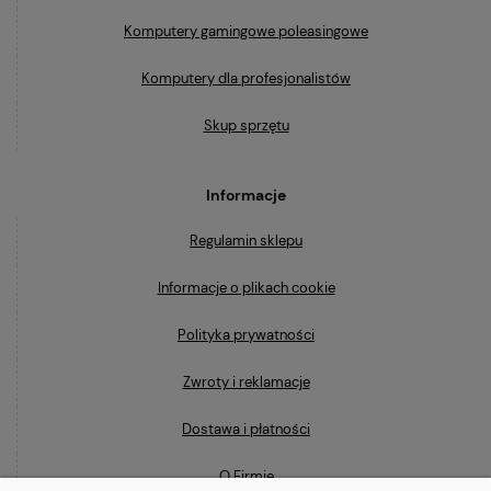
Komputery gamingowe poleasingowe
Komputery dla profesjonalistów
Skup sprzętu
Informacje
Regulamin sklepu
Informacje o plikach cookie
Polityka prywatności
Zwroty i reklamacje
Dostawa i płatności
O Firmie