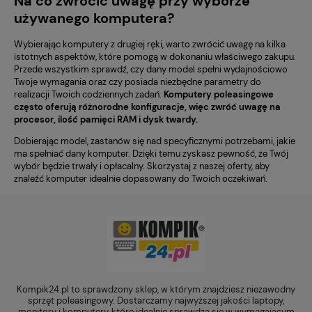
Na co zwrócić uwagę przy wyborze
używanego komputera?
Wybierając komputery z drugiej ręki, warto zwrócić uwagę na kilka
istotnych aspektów, które pomogą w dokonaniu właściwego zakupu.
Przede wszystkim sprawdź, czy dany model spełni wydajnościowo
Twoje wymagania oraz czy posiada niezbędne parametry do
realizacji Twoich codziennych zadań.
Komputery poleasingowe
często oferują różnorodne konfiguracje, więc zwróć uwagę na
procesor, ilość pamięci RAM i dysk twardy.
Dobierając model, zastanów się nad specyficznymi potrzebami, jakie
ma spełniać dany komputer. Dzięki temu zyskasz pewność, że Twój
wybór będzie trwały i opłacalny. Skorzystaj z naszej oferty, aby
znaleźć komputer idealnie dopasowany do Twoich oczekiwań.
Kompik24.pl to sprawdzony sklep, w którym znajdziesz niezawodny
sprzęt poleasingowy. Dostarczamy najwyższej jakości laptopy,
monitory i komputery, które idealnie sprawdzą się w wymagającym