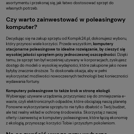
asortymentu i przekonaj się, jak łatwo dostosować sprzęt do
własnych potrzeb.
Czy warto zainwestować w poleasingowy
komputer?
Decydując się na zakup sprzętu od Kompik24.pl, dokonujesz wyboru,
który przynosi wiele korzyści. Przede wszystkim,
komputery
stacjonarne poleasingowe to idealne rozwiązanie, by cieszyć się
wysokiej jakości sprzętem przy jednoczesnej oszczędności
. Dzięki
temu, że sprzęt ten był wcześniej używany w korporacjach, zyskujesz
dostęp do modeli o wysokiej wydajności, które zakupione jako nowe
byłyby znacznie droższe. To doskonała okazja, aby w pełni
wykorzystać możliwości nowoczesnych technologii bez konieczności
wydawania fortuny.
Komputery poleasingowe to także krok w stronę ekologii
.
Wybierając używane urządzenia, przyczyniasz się do zmniejszenia e-
waste, czyli elektronicznych odpadów, które obciążają naszą planetę.
Ponowne wykorzystanie sprzętu to nie tylko dbałość o Twój budżet,
ale też realny wkład w ochronę środowiska. Skorzystaj z naszej
oferty i zainwestuj w komputery poleasingowe, które łączą ekonomię
z ekologią, przynosząc korzyści Tobie i przyszłym pokoleniom.