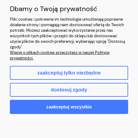
Dbamy o Twoją prywatność
Blog
Pliki cookies i pokrewne im technologie umożliwiają poprawne
działanie strony i pomagają nam dostosować ofertę do Twoich
Ostatnio na blogu
potrzeb. Możesz zaakceptować wykorzystanie przez nas
wszystkich tych plików i przejść do sklepu lub dostosować
użycie plików do swoich preferencji, wybierając opcję "Dostosuj
Co to znaczy, że laptop jest poleasingowy i czym różni się od
zgody".
używanego?
Więcej o plikach cookies przeczytasz w naszej Polityce
prywatności.
Jaki laptop poleasingowy do 2000 zł wybrać?
zaakceptuj tylko niezbędne
Najczęstsze mity o laptopach poleasingowych (i jak jest naprawdę)
dostosuj zgody
zaakceptuj wszystkie
© 2026 - Kompik24 - Sprzęt komputerowy poleasingowy.
Sklep internetowy Shoper.pl
pokaż pełną wersję strony