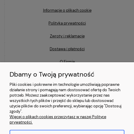
Informacje o plikach cookie
Polityka prywatności
Zwroty i reklamacje
Dostawa i płatności
O Firmie
Dbamy o Twoją prywatność
Blog
Pliki cookies i pokrewne im technologie umożliwiają poprawne
działanie strony i pomagają nam dostosować ofertę do Twoich
Ostatnio na blogu
potrzeb. Możesz zaakceptować wykorzystanie przez nas
wszystkich tych plików i przejść do sklepu lub dostosować
użycie plików do swoich preferencji, wybierając opcję "Dostosuj
Co to znaczy, że laptop jest poleasingowy i czym różni się od
zgody".
używanego?
Więcej o plikach cookies przeczytasz w naszej Polityce
prywatności.
Jaki laptop poleasingowy do 2000 zł wybrać?