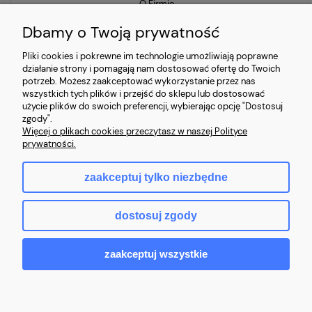
O Firmie
Dbamy o Twoją prywatność
Blog
Pliki cookies i pokrewne im technologie umożliwiają poprawne
działanie strony i pomagają nam dostosować ofertę do Twoich
Ostatnio na blogu
potrzeb. Możesz zaakceptować wykorzystanie przez nas
wszystkich tych plików i przejść do sklepu lub dostosować
użycie plików do swoich preferencji, wybierając opcję "Dostosuj
Co to znaczy, że laptop jest poleasingowy i czym różni się od
zgody".
używanego?
Więcej o plikach cookies przeczytasz w naszej Polityce
prywatności.
Jaki laptop poleasingowy do 2000 zł wybrać?
zaakceptuj tylko niezbędne
Najczęstsze mity o laptopach poleasingowych (i jak jest naprawdę)
dostosuj zgody
zaakceptuj wszystkie
© 2026 - Kompik24 - Sprzęt komputerowy poleasingowy.
Sklep internetowy Shoper.pl
pokaż pełną wersję strony