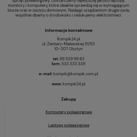
sprzęt poleasingowy. Dostarczamy najwyższej jakości laptopy,
monitory i komputery, które idealnie sprawdzą się w wymagającym
biurze oraz w zaciszu domowym. Nadając urządzeniom drugie życie,
wspólnie dbamy o środowisko i redukujemy elektrośmieci.
Informacje kontaktowe
Kompik24.pl
ul. Zientary-Malewskiej 51/53
10-307 Olsztyn
tel.
89 539 99 83
kom.
533 333 339
e-mail:
kompik@kompik.com.pl
www:
kompik24.pl
Zakupy
Komputery poleasingowe
Laptopy poleasingowe