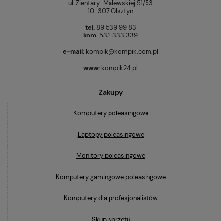
ul. Zientary-Malewskiej 51/53
10-307 Olsztyn
tel.
89 539 99 83
kom.
533 333 339
e-mail:
kompik@kompik.com.pl
www:
kompik24.pl
Zakupy
Komputery poleasingowe
Laptopy poleasingowe
Monitory poleasingowe
Komputery gamingowe poleasingowe
Komputery dla profesjonalistów
Skup sprzętu