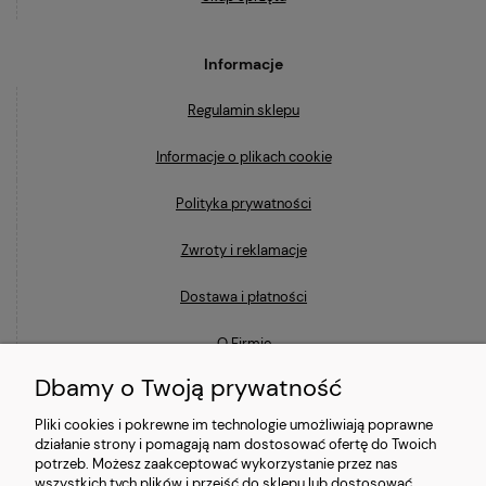
Informacje
Regulamin sklepu
Informacje o plikach cookie
Polityka prywatności
Zwroty i reklamacje
Dostawa i płatności
O Firmie
Dbamy o Twoją prywatność
Blog
Pliki cookies i pokrewne im technologie umożliwiają poprawne
działanie strony i pomagają nam dostosować ofertę do Twoich
Ostatnio na blogu
potrzeb. Możesz zaakceptować wykorzystanie przez nas
wszystkich tych plików i przejść do sklepu lub dostosować